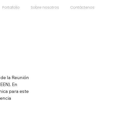
Portafolio
Sobre nosotros
Contáctenos
 de la Reunión 
EEN). En 
ica para este 
encia 