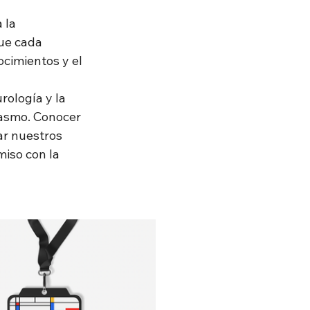
 la 
ue cada 
cimientos y el 
ología y la 
asmo. Conocer 
ar nuestros 
iso con la 