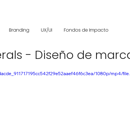
Branding
UX/UI
Fondos de Impacto
erals - Diseño de marc
o/8dacde_911717195cc542f29e52aaef46f6c3ea/1080p/mp4/fil