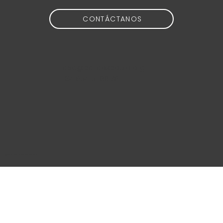
CONTÁCTANOS
idea@calidoscopio.org
+34 654 51 88 76
@2024 Calidoscopio Media S.L.