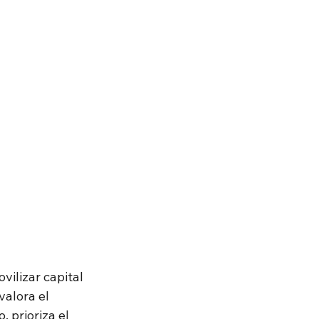
ilizar capital 
alora el 
 prioriza el 