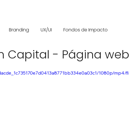
Branding
UX/UI
Fondos de Impacto
 Capital - Página we
eo/8dacde_1c735170e7d0413a8771bb334e0a03c1/1080p/mp4/f