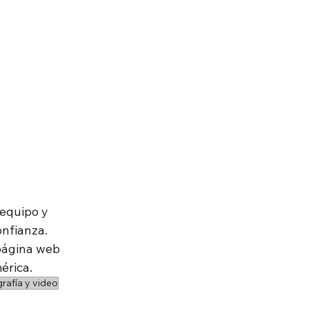
equipo y 
nfianza. 
página web 
érica.
rafía y video