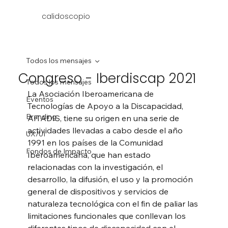
calidoscopio
Todos los mensajes
Congreso - Iberdiscap 2021
Todos los mensajes
La Asociación Iberoamericana de 
Eventos
Tecnologías de Apoyo a la Discapacidad, 
Branding
AITADIS, tiene su origen en una serie de 
actividades llevadas a cabo desde el año 
UX/UI
1991 en los países de la Comunidad 
Fondos de Impacto
Iberoamericana, que han estado 
relacionadas con la investigación, el 
desarrollo, la difusión, el uso y la promoción 
general de dispositivos y servicios de 
naturaleza tecnológica con el fin de paliar las 
limitaciones funcionales que conllevan los 