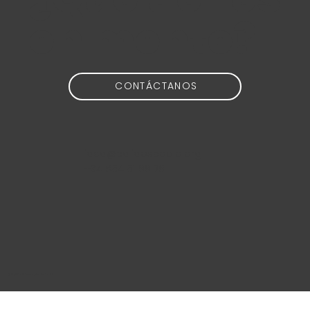
en mente?
CONTÁCTANOS
idea@calidoscopio.org
+34 654 51 88 76
@2024 Calidoscopio Media S.L.