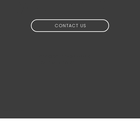
your mind?
CONTACT US
idea@calidoscopio.org
+34 654 51 88 76
@2024 Calidoscopio Media S.L.