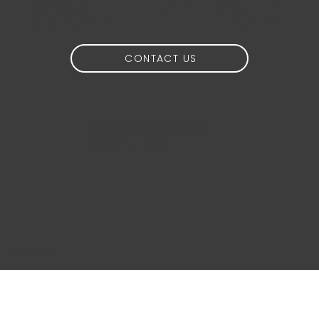
your mind?
CONTACT US
idea@calidoscopio.org
+34 654 51 88 76
@2024 Calidoscopio Media S.L.