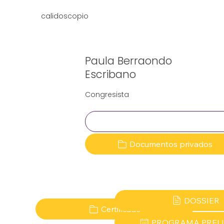
calidoscopio
Paula Berraondo
Escribano
Congresista
Clave:
Documentos privados
DOSSIER
Certificado
PROGRAMA PREL