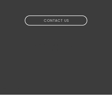
your mind?
CONTACT US
idea@calidoscopio.org
+34 654 51 88 76
@2024 Calidoscopio Media S.L.