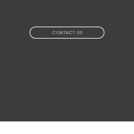
your mind?
CONTACT US
idea@calidoscopio.org
+34 654 51 88 76
@2024 Calidoscopio Media S.L.