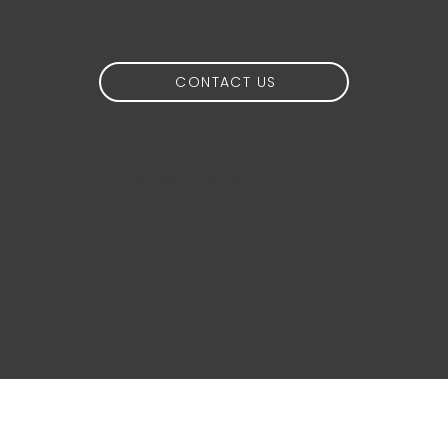
your mind?
CONTACT US
idea@calidoscopio.org
+34 654 51 88 76
@2024 Calidoscopio Media S.L.