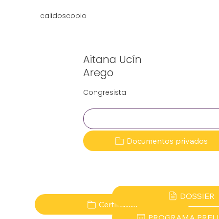
calidoscopio
Aitana Ucín
Arego
Congresista
Clave:
Documentos privados
DOSSIER
Certificado
PROGRAMA PREL