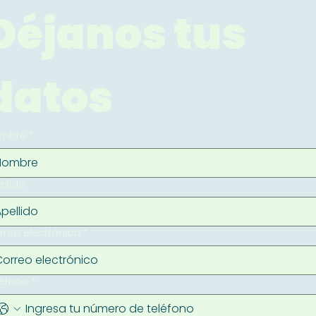
Déjanos tus 
datos
mbre
*
ellido
rreo electrónico
*
léfono
*