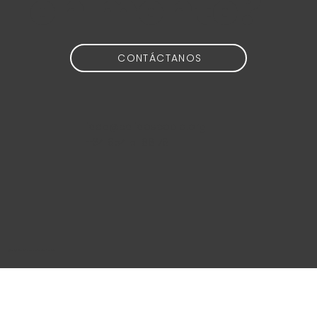
en mente?
CONTÁCTANOS
idea@calidoscopio.org
+34 654 51 88 76
@2024 Calidoscopio Media S.L.