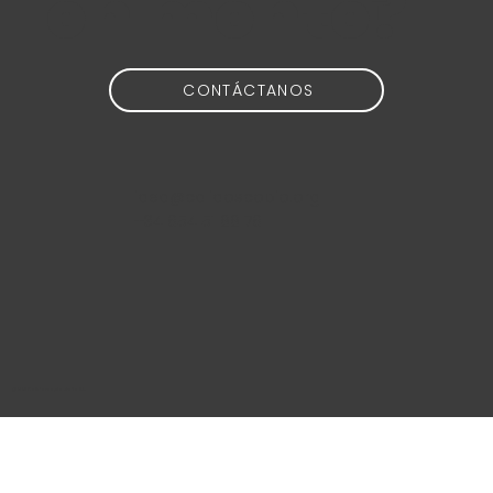
en mente?
CONTÁCTANOS
idea@calidoscopio.org
+34 654 51 88 76
@2024 Calidoscopio Media S.L.