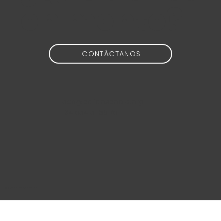
en mente?
CONTÁCTANOS
idea@calidoscopio.org
+34 654 51 88 76
@2024 Calidoscopio Media S.L.