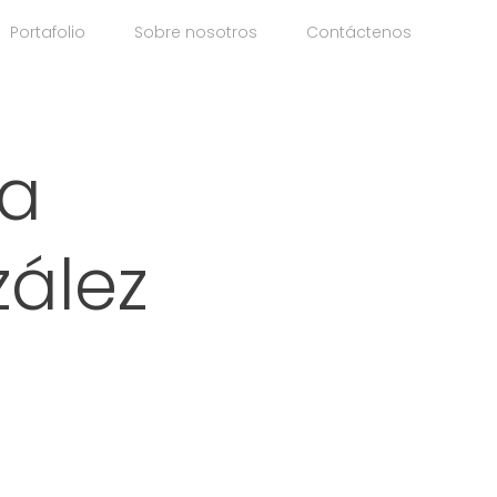
Portafolio
Sobre nosotros
Contáctenos
na
zález