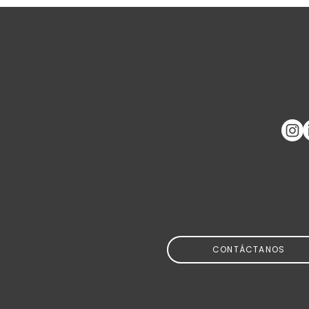
¿Qué tiene
en mente?
CONTÁCTANOS
idea@calidoscopio.org
+34 654 51 88 76