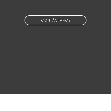
en mente?
CONTÁCTANOS
idea@calidoscopio.org
+34 654 51 88 76
@2024 Calidoscopio Media S.L.