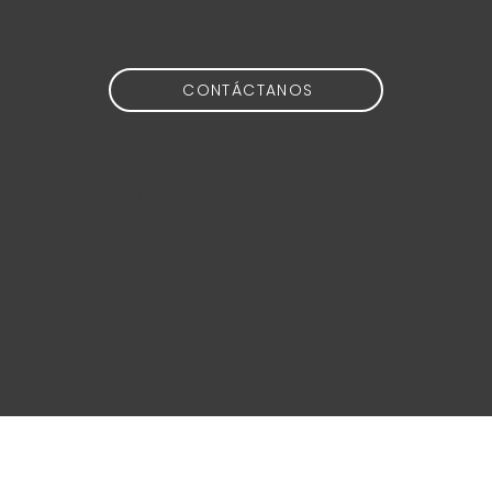
en mente?
CONTÁCTANOS
idea@calidoscopio.org
+34 654 51 88 76
@2024 Calidoscopio Media S.L.