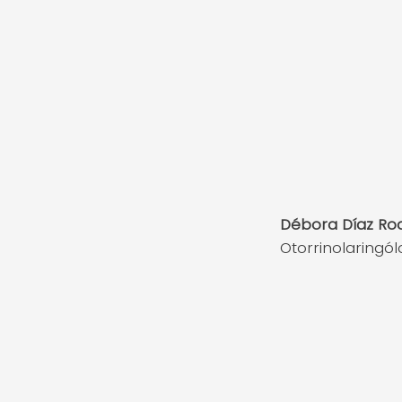
Débora Díaz Ro
Otorrinolaringó