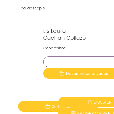
calidoscopio
Lis Laura
Cachán Collazo
Congresista
Clave:
Documentos privados
DOSSIER
Certificado
PROGRAMA PREL