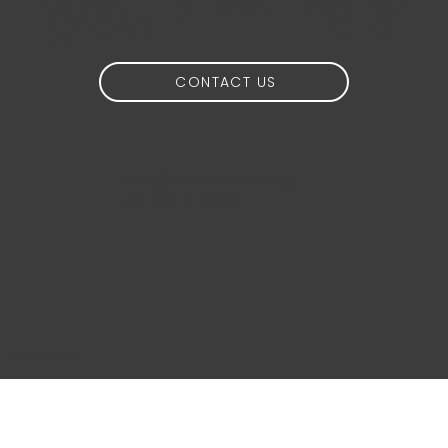
your mind?
CONTACT US
idea@calidoscopio.org
+34 654 51 88 76
@2024 Calidoscopio Media S.L.