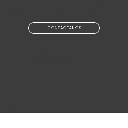
en mente?
CONTÁCTANOS
idea@calidoscopio.org
+34 654 51 88 76
@2024 Calidoscopio Media S.L.