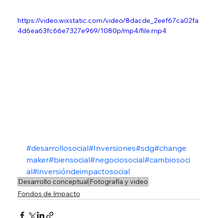
https://video.wixstatic.com/video/8dacde_2eef67ca02fa
4d6ea63fc66e7327e969/1080p/mp4/file.mp4
#desarrollosocial
#Inversiones
#sdg
#change
maker
#biensocial
#negociosocial
#cambiosoci
al
#inversióndeimpactosocial
Desarrollo conceptual
Fotografía y video
Fondos de Impacto