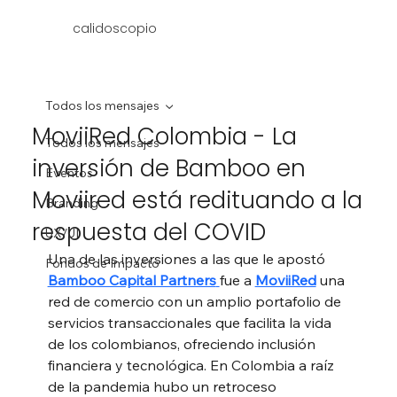
calidoscopio
Todos los mensajes
MoviiRed Colombia - La
Todos los mensajes
inversión de Bamboo en
Eventos
Moviired está redituando a la
Branding
respuesta del COVID
UX/UI
Una de las inversiones a las que le apostó 
Fondos de Impacto
Bamboo Capital Partners
fue a 
MoviiRed
 una 
red de comercio con un amplio portafolio de 
servicios transaccionales que facilita la vida 
de los colombianos, ofreciendo inclusión 
financiera y tecnológica. En Colombia a raíz 
de la pandemia hubo un retroceso 