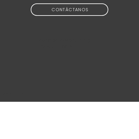
CONTÁCTANOS
idea@calidoscopio.org
+34 654 51 88 76
@2024 Calidoscopio Media S.L.