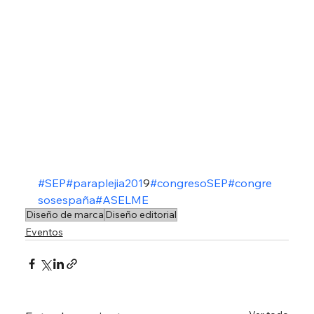
#SEP
#paraplejia201
9
#congresoSEP
#congre
sosespaña
#ASELME
Diseño de marca
Diseño editorial
Eventos